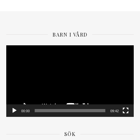
BARN I VÅRD
Videospelare
00:00
09:42
SÖK