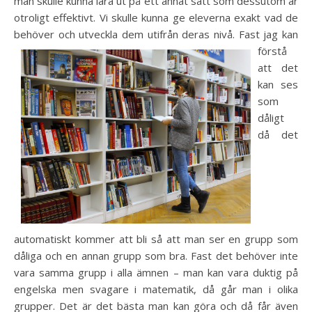
man skulle kunna lära ut på ett annat sätt som dessutom är
otroligt effektivt. Vi skulle kunna ge eleverna exakt vad de
behöver och utveckla dem utifrån der
as nivå. Fast jag kan
förstå
att det
kan ses
som
dåligt
då det
automatiskt kommer att bli så att man ser en grupp som
dåliga och en annan grupp som bra. Fast det behöver inte
vara samma grupp i alla ämnen – man kan vara duktig på
engelska men svagare i matematik, då går man i olika
grupper. Det är det bästa man kan göra och då får även