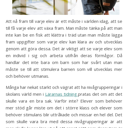
Att nå fram till varje elev är ett måste i världen idag, att se
till få varje elev att växa fram. Man måste tänka på att man
inte kan be en fisk att klättra i träd utan man måste lägga
fram uppgifter som varje elev kan klara av och utvecklas
genom att göra dessa. Det är viktigt att se varje elev som
en individ i sig och arbeta utifrån deras förmågor. Då
handlar det inte bara om barn som har svårt utan man
måste se till att stimulera barnen som vill utvecklas mer
och behöver utmanas.
Många har nekat starkt och vägrat att ha nivågrupperingar i
skolans värld men i
Lärarnas tidning
pratas det om att det
skulle vara en bra sak. Varför inte? Elever som behöver
mer stöd går miste om det i större klass och elever som
behöver stimulans blir uttråkade och missar en hel del. Det
som skulle vara bra med dessa nivågrupperingar är att